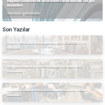
Başınızı Döndürecek Birbirinden Farklı Mutfak Tezgah
Modelleri
Yazımızı görüntüle
Son Yazılar
Prestijli ve Lüks Makam Odası Tasarımı Nasıl
Olmalı?
Mağaza Dekorasyon Fikirleri ve Etkili Vitrin
Tasarımı
Kuaför Koltukları ve Güzellik Salonu Ekipman
Rehberi