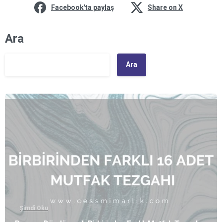
Facebook'ta paylaş
Share on X
Ara
Ara
Şimdi Oku