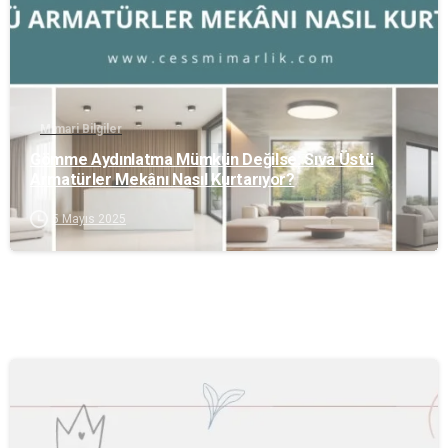
Mimari Bilgiler
Gömme Aydınlatma Mümkün Değilse: Sıva Üstü
Armatürler Mekânı Nasıl Kurtarıyor?
5 Mayıs 2025