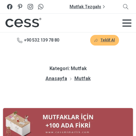
Mutfak Tezgahı
+90 532 139 78 80
Teklif Al
Kategori:
Mutfak
Anasayfa
Mutfak