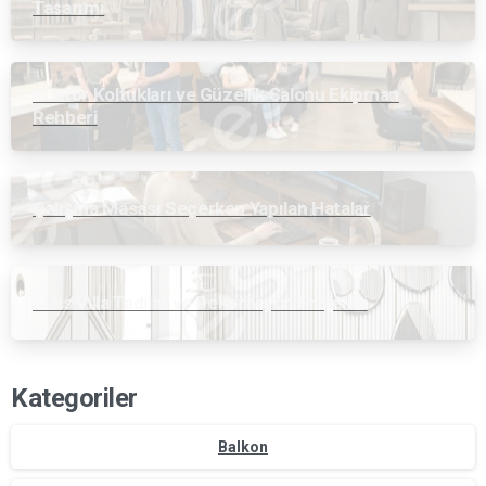
Tasarımı
Kuaför Koltukları ve Güzellik Salonu Ekipman
Rehberi
Çalışma Masası Seçerken Yapılan Hatalar
Lüks Villa Tadilat ve Dekorasyon Projeleri
Kategoriler
Balkon