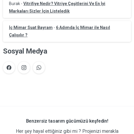
Burak
-
Vitrifiye Nedir? Vitriye Çeşitlerini Ve En İyi
Markaları Sizler İçin Listeledik
İç Mimar Suat Bayram
-
6 Adımda İç Mimar ile Nasıl
Çalışılır ?
Sosyal Medya
Benzersiz tasarım gücümüzü keşfedin!
Her şey hayal ettiğiniz gibi mi ? Projenizi merakla