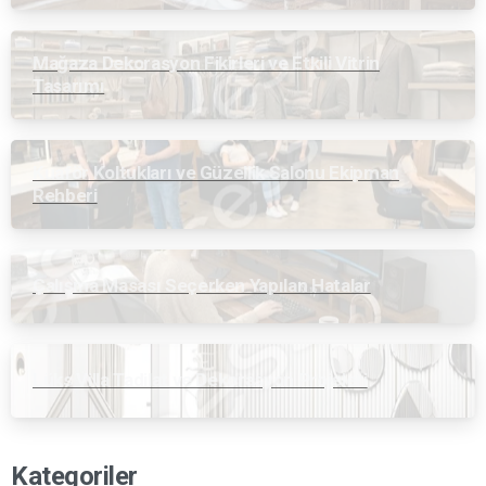
Mağaza Dekorasyon Fikirleri ve Etkili Vitrin
Tasarımı
Kuaför Koltukları ve Güzellik Salonu Ekipman
Rehberi
Çalışma Masası Seçerken Yapılan Hatalar
Lüks Villa Tadilat ve Dekorasyon Projeleri
Kategoriler