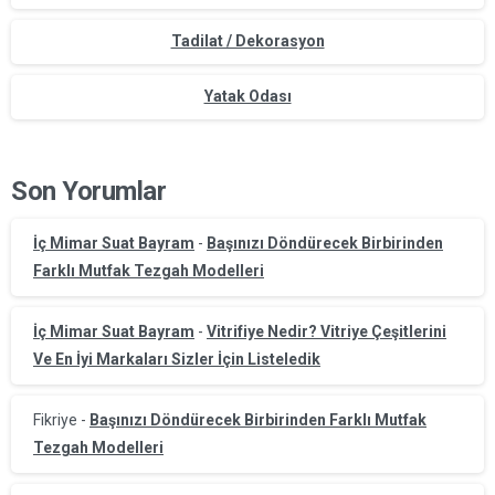
Tadilat / Dekorasyon
Yatak Odası
Son Yorumlar
İç Mimar Suat Bayram
-
Başınızı Döndürecek Birbirinden
Farklı Mutfak Tezgah Modelleri
İç Mimar Suat Bayram
-
Vitrifiye Nedir? Vitriye Çeşitlerini
Ve En İyi Markaları Sizler İçin Listeledik
Fikriye
-
Başınızı Döndürecek Birbirinden Farklı Mutfak
Tezgah Modelleri