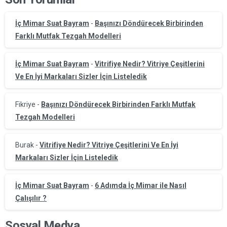
İç Mimar Suat Bayram
-
Başınızı Döndürecek Birbirinden
Farklı Mutfak Tezgah Modelleri
İç Mimar Suat Bayram
-
Vitrifiye Nedir? Vitriye Çeşitlerini
Ve En İyi Markaları Sizler İçin Listeledik
Fikriye
-
Başınızı Döndürecek Birbirinden Farklı Mutfak
Tezgah Modelleri
Burak
-
Vitrifiye Nedir? Vitriye Çeşitlerini Ve En İyi
Markaları Sizler İçin Listeledik
İç Mimar Suat Bayram
-
6 Adımda İç Mimar ile Nasıl
Çalışılır ?
Sosyal Medya