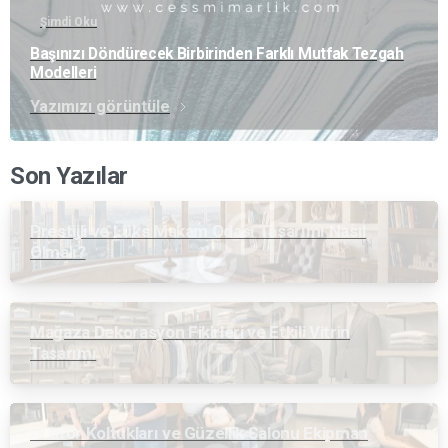
Şimdi Oku
Başınızı Döndürecek Birbirinden Farklı Mutfak Tezgah
Modelleri
Yazımızı görüntüle
Son Yazılar
Prestijli ve Lüks Makam Odası Tasarımı Nasıl
Olmalı?
Mağaza Dekorasyon Fikirleri ve Etkili Vitrin
Tasarımı
Kuaför Koltukları ve Güzellik Salonu Ekipman