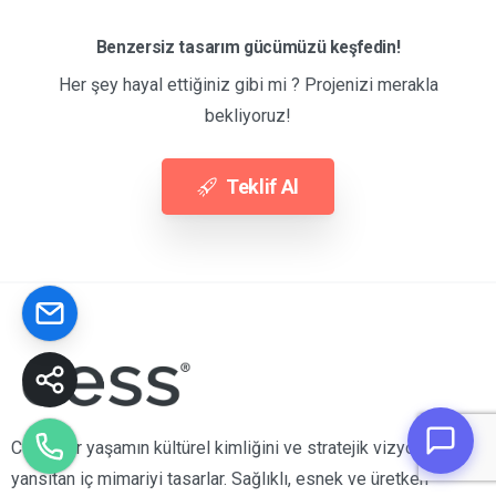
Benzersiz tasarım gücümüzü keşfedin!
Her şey hayal ettiğiniz gibi mi ? Projenizi merakla
Bizi arayın
Pinterest
bekliyoruz!
Hafta içi 09:00-18:00
+90 532 139 78 80
Hızlı İletişim Formu
YouTube
Teklif Al
Ekibimiz en kısa sürede cevap verecektir.
Bize Mesaj Gönderin
Instagram
Ortalama Yanıt Süremiz:
1 İş günü
7/24 bizimle iletişime geçebilirsiniz
Facebook
+90 532 139 78 80
Ortalama yanıt süremiz:
15 dakika
CESS, bir yaşamın kültürel kimliğini ve stratejik vizyonunu
yansıtan iç mimariyi tasarlar. Sağlıklı, esnek ve üretken