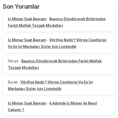
Son Yorumlar
İç Mimar Suat Bayram
-
Başınızı Döndürecek Birbirinden
Farklı Mutfak Tezgah Modelleri
İç Mimar Suat Bayram
-
Vitrifiye Nedir? Vitriye Çeşitlerini
Ve En İyi Markaları Sizler İçin Listeledik
Fikriye
-
Başınızı Döndürecek Birbirinden Farklı Mutfak
Tezgah Modelleri
Burak
-
Vitrifiye Nedir? Vitriye Çeşitlerini Ve En İyi
Markaları Sizler İçin Listeledik
İç Mimar Suat Bayram
-
6 Adımda İç Mimar ile Nasıl
Çalışılır ?