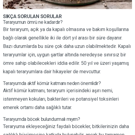
SIKÇA SORULAN SORULAR
Teraryumun ömrü ne kadardır?
Bir teraryum, açık ya da kapalı olmasına ve bakım koşullarına
bağlı olarak genellikle iki ile dört yıl arası bir süre dayanır.
Bazı durumlarda bu süre çok daha uzun olabilmektedir. Kapalı
teraryumlar için, uygun şartlar altında neredeyse sınırsız bir
ömre sahip olabilecekleri iddia edilir. 50 yıl ve üzeri yaşamış
kapalı teraryumlara dair hikayeler de mevcuttur.
Teraryumda aktif kömür katmanı neden önemlidir?
Aktif kömür katmanı, teraryum içerisindeki aşırı nemi,
istenmeyen kokuları, bakterileri ve potansiyel toksinleri
emerek ortamı daha sağlıklı tutar.
Teraryumda böcek bulundurmalı mıyım?
Teraryuma ekleyeceğiniz faydalı böcekler, bitkilerinizin daha
sağlıklı büyümesine katkıda bulunabilir, ancak bu tamamen