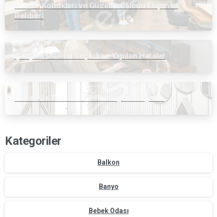
Kuaför Koltukları ve Güzellik Salonu Ekipman
Rehberi
Çalışma Masası Seçerken Yapılan Hatalar
Lüks Villa Tadilat ve Dekorasyon Projeleri
Kategoriler
Balkon
Banyo
Bebek Odası