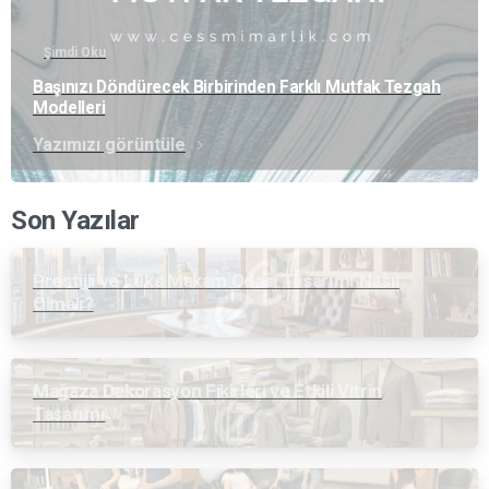
Şimdi Oku
Başınızı Döndürecek Birbirinden Farklı Mutfak Tezgah
Modelleri
Yazımızı görüntüle
Son Yazılar
Prestijli ve Lüks Makam Odası Tasarımı Nasıl
Olmalı?
Mağaza Dekorasyon Fikirleri ve Etkili Vitrin
Tasarımı