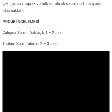
çakıl, yosun, toprak ve bitkiler olmak üzere dört seviyeden
oluşmaktadır.
PROJE İNCELEMESİ
Çalışma Süresi: Yaklaşık 1 – 2 saat
Toplam Süre: Tahmini 2 – 3 saat